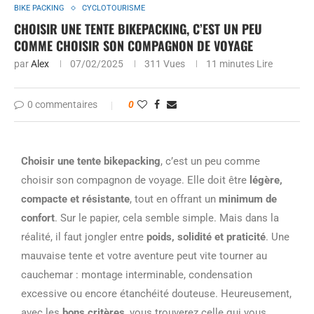
BIKE PACKING
CYCLOTOURISME
CHOISIR UNE TENTE BIKEPACKING, C’EST UN PEU
COMME CHOISIR SON COMPAGNON DE VOYAGE
par
Alex
07/02/2025
311
Vues
11 minutes Lire
0 commentaires
0
Choisir une tente bikepacking
, c’est un peu comme
choisir son compagnon de voyage. Elle doit être
légère,
compacte et résistante
, tout en offrant un
minimum de
confort
. Sur le papier, cela semble simple. Mais dans la
réalité, il faut jongler entre
poids, solidité et praticité
. Une
mauvaise tente et votre aventure peut vite tourner au
cauchemar : montage interminable, condensation
excessive ou encore étanchéité douteuse. Heureusement,
avec les
bons critères
, vous trouverez celle qui vous