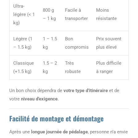
Ultra-
800 g
Facile à
Moins
légère (< 1
– 1 kg
transporter
résistante
kg)
Légère (1
1 – 1.5
Bon
Prix souvent
– 1.5 kg)
kg
compromis
plus élevé
Classique
1.5 – 2
Très
Plus difficile
(+1.5 kg)
kg
robuste
à ranger
Un bon choix dépendra de
votre type d’itinéraire
et de
votre
niveau d’exigence
.
Facilité de montage et démontage
Après une
longue journée de pédalage
, personne n’a envie