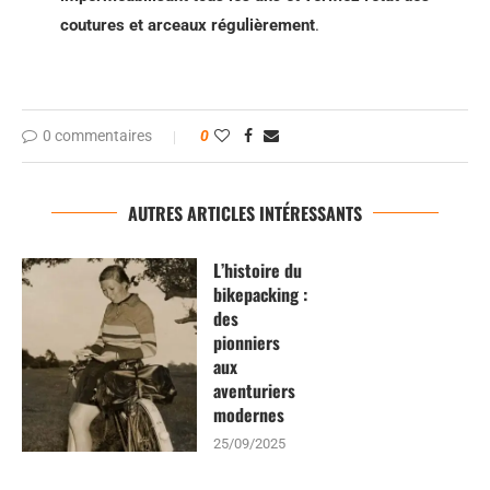
coutures et arceaux régulièrement
.
0 commentaires
0
AUTRES ARTICLES INTÉRESSANTS
L’histoire du
bikepacking :
des
pionniers
aux
aventuriers
modernes
25/09/2025